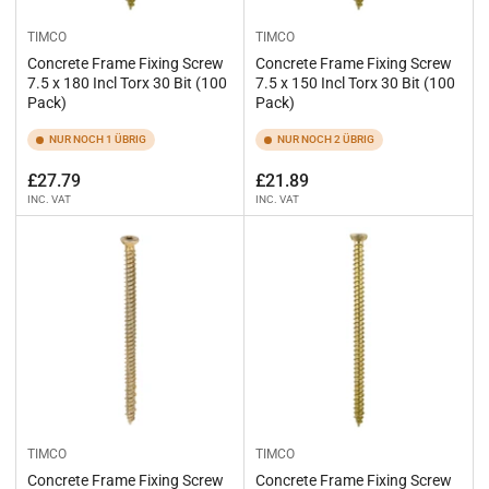
TIMCO
TIMCO
Concrete Frame Fixing Screw
Concrete Frame Fixing Screw
7.5 x 180 Incl Torx 30 Bit (100
7.5 x 150 Incl Torx 30 Bit (100
Pack)
Pack)
NUR NOCH 1 ÜBRIG
NUR NOCH 2 ÜBRIG
Normaler
Normaler
£27.79
£21.89
INC. VAT
INC. VAT
Preis
Preis
TIMCO
TIMCO
Concrete Frame Fixing Screw
Concrete Frame Fixing Screw