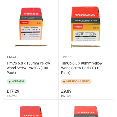
TIMCO
TIMCO
TimCo 6.0 x 130mm Yellow
TimCo 6.0 x 90mm Yellow
Wood Screw Pozi CS (100
Wood Screw Pozi CS (100
Pack)
Pack)
VORRÄTIG
NUR NOCH 1 ÜBRIG
Normaler
Normaler
£17.29
£9.09
INC. VAT
INC. VAT
Preis
Preis