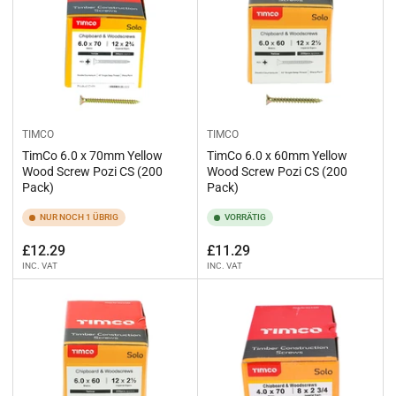
TIMCO
TIMCO
TimCo 6.0 x 70mm Yellow
TimCo 6.0 x 60mm Yellow
Wood Screw Pozi CS (200
Wood Screw Pozi CS (200
Pack)
Pack)
NUR NOCH 1 ÜBRIG
VORRÄTIG
Normaler
Normaler
£12.29
£11.29
INC. VAT
INC. VAT
Preis
Preis