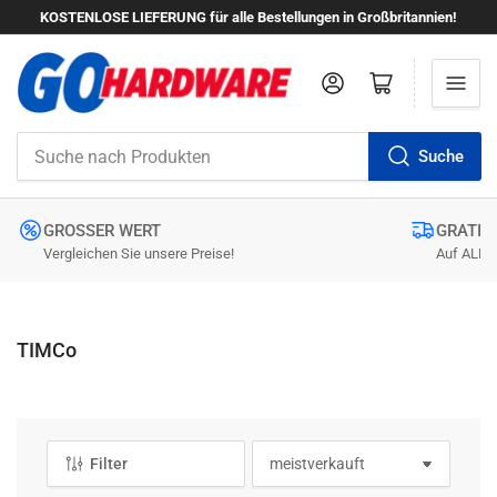
KOSTENLOSE LIEFERUNG für alle Bestellungen in Großbritannien!
Anmelden
Mini-Warenkorb öffnen
Suche
Suche
nach
Produkten
GROSSER WERT
GRATIS
Vergleichen Sie unsere Preise!
Auf ALLE 
S
TIMCo
a
m
m
l
Filter
S
u
o