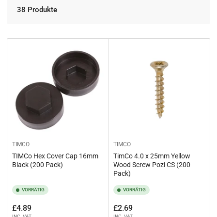
n
r
38 Produkte
g
t
:
i
e
r
e
n
n
a
c
h
:
TIMCO
TIMCO
TIMCo Hex Cover Cap 16mm
TimCo 4.0 x 25mm Yellow
Black (200 Pack)
Wood Screw Pozi CS (200
Pack)
VORRÄTIG
VORRÄTIG
Normaler
Normaler
£4.89
£2.69
INC. VAT
INC. VAT