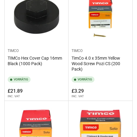
TIMCO
TIMCO
TIMCo Hex Cover Cap 16mm
TimCo 4.0 x 35mm Yellow
Black (1000 Pack)
Wood Screw Pozi CS (200
Pack)
VORRÄTIG
VORRÄTIG
Normaler
Normaler
£21.89
£3.29
INC. VAT
INC. VAT
Preis
Preis