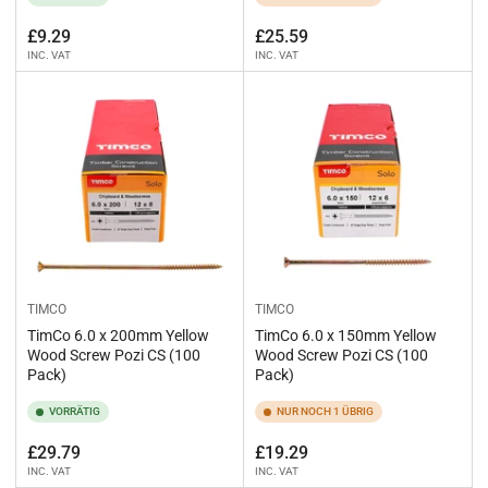
Normaler
Normaler
£9.29
£25.59
INC. VAT
INC. VAT
Preis
Preis
TIMCO
TIMCO
TimCo 6.0 x 200mm Yellow
TimCo 6.0 x 150mm Yellow
Wood Screw Pozi CS (100
Wood Screw Pozi CS (100
Pack)
Pack)
VORRÄTIG
NUR NOCH 1 ÜBRIG
Normaler
Normaler
£29.79
£19.29
INC. VAT
INC. VAT
Preis
Preis