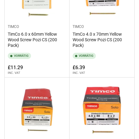
TIMCO
TIMCO
TimCo 6.0 x 60mm Yellow
TimCo 4.0 x 70mm Yellow
Wood Screw Pozi CS (200
Wood Screw Pozi CS (200
Pack)
Pack)
VORRÄTIG
VORRÄTIG
Normaler
Normaler
£11.29
£6.39
INC. VAT
INC. VAT
Preis
Preis