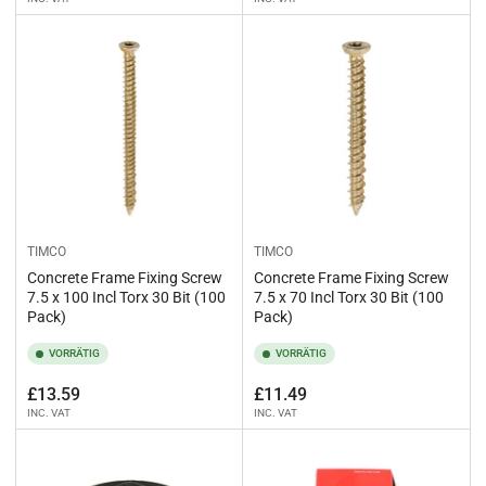
Preis
Preis
TIMCO
TIMCO
Concrete Frame Fixing Screw
Concrete Frame Fixing Screw
7.5 x 100 Incl Torx 30 Bit (100
7.5 x 70 Incl Torx 30 Bit (100
Pack)
Pack)
VORRÄTIG
VORRÄTIG
Normaler
Normaler
£13.59
£11.49
INC. VAT
INC. VAT
Preis
Preis