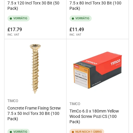
7.5 x 120 Incl Torx 30 Bit (50
7.5 x 80 Incl Torx 30 Bit (100
Pack)
Pack)
VORRÄTIG
VORRÄTIG
Normaler
Normaler
£17.79
£11.49
INC. VAT
INC. VAT
Preis
Preis
TIMCO
TIMCO
Concrete Frame Fixing Screw
TimCo 6.0 x 180mm Yellow
7.5 x 50 Incl Torx 30 Bit (100
Wood Screw Pozi CS (100
Pack)
Pack)
VORRÄTIG
NUR NOCH 1 ÜBRIG