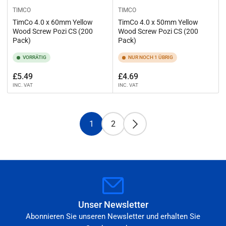
TIMCO
TIMCO
TimCo 4.0 x 60mm Yellow
TimCo 4.0 x 50mm Yellow
Wood Screw Pozi CS (200
Wood Screw Pozi CS (200
Pack)
Pack)
VORRÄTIG
NUR NOCH 1 ÜBRIG
Normaler
Normaler
£5.49
£4.69
INC. VAT
INC. VAT
Preis
Preis
1
2
Unser Newsletter
Abonnieren Sie unseren Newsletter und erhalten Sie