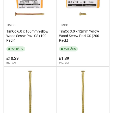
TIMCO
TIMCO
TimCo 6.0 x 100mm Yellow
TimCo 3.0 x 12mm Yellow
Wood Screw Pozi CS (100
Wood Screw Pozi CS (200
Pack)
Pack)
VORRÄTIG
VORRÄTIG
Normaler
Normaler
£10.29
£1.39
INC. VAT
INC. VAT
Preis
Preis